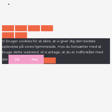
Vi bruger cookies for at sikre, at vi giver dig den bedste
oplevelse på vores hjemmeside. Hvis du fortsætter med at
bruge dette websted, vil vi antage, at du er indforstået med
det.
Ok
Nej