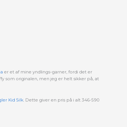
ma
er et af mine yndlings-garner, fordi det er
uffy som originalen, men jeg er helt sikker på, at
gler Kid Silk
. Dette giver en pris på i alt 346-590