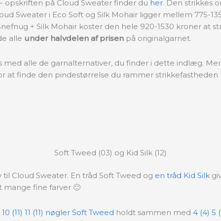
 – opskriften på Cloud Sweater finder du
her
. Den strikkes o
ud Sweater i Eco Soft og Silk Mohair ligger mellem 775-1350.
Snefnug + Silk Mohair koster den hele 920-1530 kroner at stri
de alle
under halvdelen af prisen
på
originalgarnet.
med alle de garnalternativer, du finder i dette indlæg. Men vi
g, for at finde den pindestørrelse du rammer strikkefasthed
Soft Tweed (03) og Kid Silk (12)
tiv til Cloud Sweater. En tråd Soft Tweed og
en tråd Kid Silk
giv
 mange fine farver 🙂
) 10 (11) 11 (11) nøgler Soft Tweed
holdt sammen med
4 (4) 5 