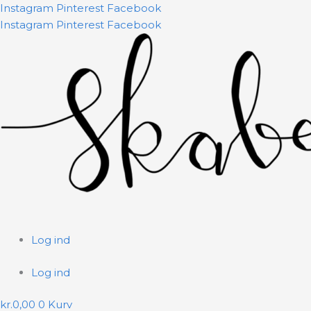
Gå
Instagram
Pinterest
Facebook
til
Instagram
Pinterest
Facebook
indholdet
Log ind
Log ind
kr.
0,00
0
Kurv