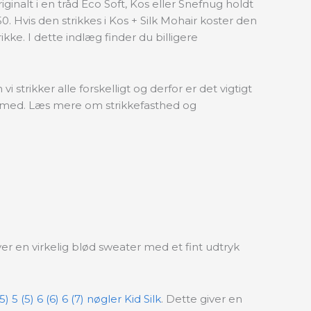
riginalt i en tråd Eco Soft, Kos eller Snefnug holdt
 Hvis den strikkes i Kos + Silk Mohair koster den
kke. I dette indlæg finder du billigere
 strikker alle forskelligt og derfor er det vigtigt
en med. Læs mere om strikkefasthed og
er en virkelig blød sweater med et fint udtryk
(5) 5 (5) 6 (6) 6 (7) nøgler Kid Silk
.
Dette giver en